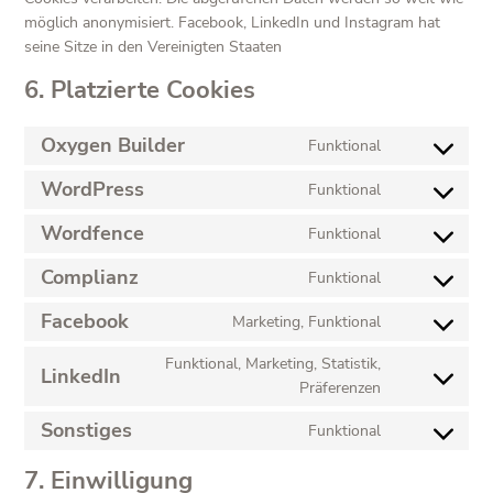
möglich anonymisiert. Facebook, LinkedIn und Instagram hat
seine Sitze in den Vereinigten Staaten
6. Platzierte Cookies
Oxygen Builder
Funktional
Consent
to
WordPress
Funktional
Consent
service
to
oxygen-
Wordfence
Funktional
Consent
service
builder
to
wordpress
Complianz
Funktional
Consent
service
to
wordfence
Facebook
Marketing, Funktional
Consent
service
to
complianz
Funktional, Marketing, Statistik,
LinkedIn
service
Consent
Präferenzen
facebook
to
Sonstiges
Funktional
service
Consent
linkedin
to
7. Einwilligung
service